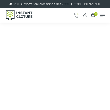
🎁 -20€ sur votre 1ère commande dès 200€
CODE :
BIENVENUE
0
Configurer votre projet clôture
JE CONFIGURE
en quelques clics !
Guide
Occultation grillage souple : quel brise vue choisir ?
Occultation grillage souple : quel
brise vue choisir ?
Vous avez posé un grillage souple et souhaitez optimiser votre intimité,
cacher le vis-à-vis ou simplement donner un coup de pep’s à votre
clôture ? Optez pour un brise-vue ! On vous explique tout ce qu’il faut
savoir sur les différents types d’occultations, sur les critères à prendre
en compte pour faire le bon choix et sur la méthode d’installation du
brise-vue.