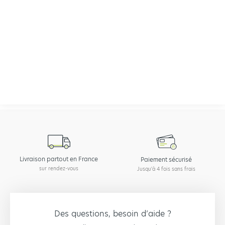
Installez le brise-vue au niveau des poteaux
de
votre grillage, à l’aide de tendeurs, de colliers, de clips
ou d’agrafes en fonction du brise-vue et de votre
grillage.
Tendez bien le brise-vue
sur toute la longueur de
votre clôture, afin qu’il soit bien serré et solide.
À lire aussi :
Comment bien installer un brise-vue ?
Livraison partout en France
Paiement sécurisé
sur rendez-vous
Jusqu'à 4 fois sans frais
Des questions, besoin d’aide ?