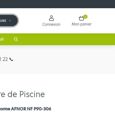
0
TURE
Mon panier
Connexion
ail
 22 📞​
e de Piscine
| Norme AFNOR NF P90-306