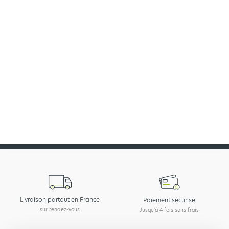
Piquet T 40/40 (accessoire -
renfort)
1 / 5
Vous avez du mal à choisir parmis nos produits ?
Nous assemblons votre kit sur mesure grâce à notre configurateur
Configurer
Livraison partout en France
Paiement sécurisé
sur rendez-vous
Jusqu'à 4 fois sans frais