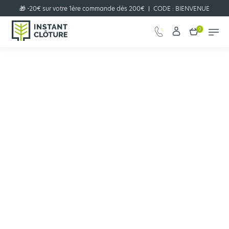
🎁 -20€ sur votre 1ère commande dès 200€
CODE :
BIENVENUE
0
Configurer votre projet clôture
JE CONFIGURE
en quelques clics !
Qui sommes-nous ?
Qui sommes-nous ?
DECOUVRIR INSTANT CLOTURE
DES PRIX JUSTES ET UNE QUALITE MADE IN FRANCE
Nous sommes fabricant et distributeur de clôtures depuis plus d'un
siècle. Plus de 85% de n
os produits sont fabriqués, avec amour en
France, par nos usines implantées partout sur le territoire. Les 15%