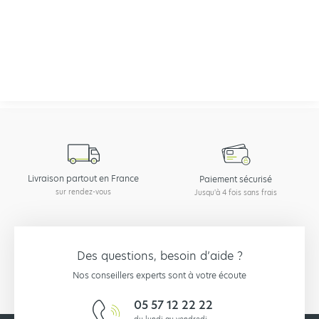
Si vous avez besoin d'aide dans votre achat ou de valider des aspects
techniques, un de nos experts est à votre disposition pour vous
renseigner par téléphone au 04 28 29 46 36 ou
via notre formulaire de
contact
.
Livraison partout en France
Paiement sécurisé
sur rendez-vous
Jusqu'à 4 fois sans frais
Des questions, besoin d’aide ?
Nos conseillers experts sont à votre écoute
05 57 12 22 22
du lundi au vendredi