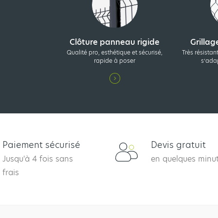
e
Clôture panneau rigide
Grillag
Qualité pro, esthétique et sécurisé,
Très résistan
rapide à poser
s’ada
Paiement sécurisé
Devis gratuit
Jusqu'à 4 fois sans
en quelques minu
frais