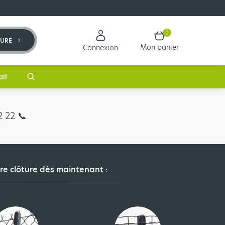
0
TURE
Mon panier
Connexion
ail
 22 📞​
re clôture dès maintenant :