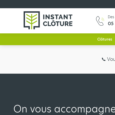
Des 
Instant
05 
Clôture
Clôtures
📞​ Vo
On vous accompagn