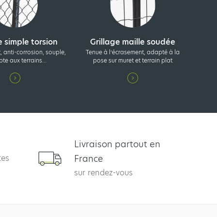
e simple torsion
Grillage maille soudée
t, anti-corrosion, souple,
Tenue à l’écrasement, adapté à la
pte aux terrains…
pose sur muret et terrain plat
Livraison partout en
tes
France
sur rendez-vous