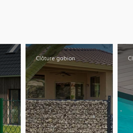
Clôture gabion
C