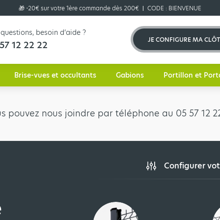
🎁 -20€ sur votre 1ère commande dès 200€
CODE :
BIENVENUE
questions, besoin d’aide ?
JE CONFIGURE MA CLÔ
57 12 22 22
Brise-vues et occultants
Gabions
Portillon et Port
us pouvez nous joindre par téléphone au 05 57 12 22
Configurer vot
e