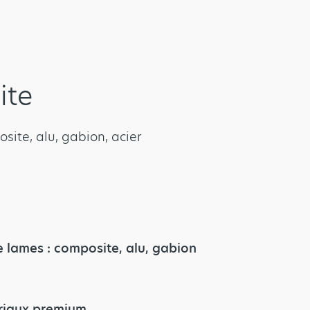
ite
site, alu, gabion, acier
e lames : composite, alu, gabion
riaux premium