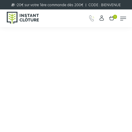
🎁 -20€ sur votre 1ère commande dès 200€
CODE :
BIENVENUE
0
Configurer votre projet clôture
JE CONFIGURE
en quelques clics !
Guide
Comment poser un grillage souple sans ciment ?
Comment poser un grillage souple
sans ciment ?
Poser un grillage souple sans ciment, c’est possible et c’est même bien
plus facile et plus économique. Découvrez nos astuces pour choisir le
bon grillage souple, puis procédez à la pose avec les outils et les
accessoires adéquats.
Quels sont les avantages de la pose de grillage sans