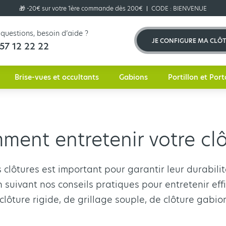
🎁 -20€ sur votre 1ère commande dès 200€
CODE :
BIENVENUE
questions, besoin d’aide ?
JE CONFIGURE MA CLÔ
57 12 22 22
Brise-vues et occultants
Gabions
Portillon et Port
ment entretenir votre clô
os clôtures est important pour garantir leur durabi
en suivant nos conseils pratiques pour entretenir ef
e clôture rigide, de grillage souple, de clôture gabio