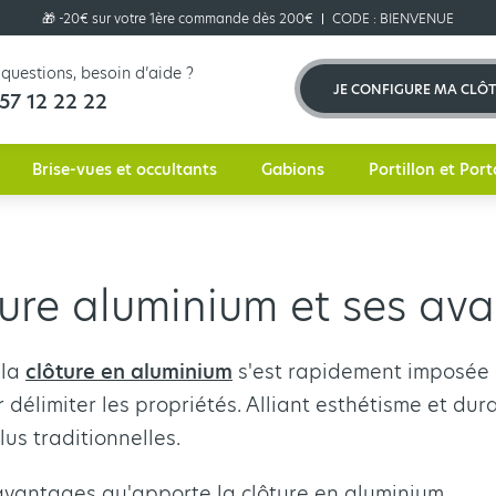
🎁 -20€ sur votre 1ère commande dès 200€
CODE :
BIENVENUE
questions, besoin d’aide ?
JE CONFIGURE MA CLÔ
57 12 22 22
Brise-vues et occultants
Gabions
Portillon et Port
ture aluminium et ses av
 la
clôture en aluminium
s'est rapidement imposée
délimiter les propriétés. Alliant esthétisme et durab
lus traditionnelles.
vantages qu'apporte la clôture en aluminium.