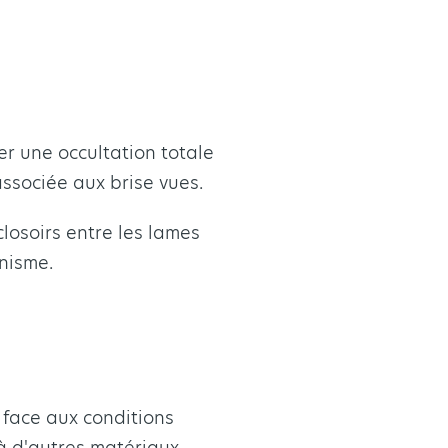
r une occultation totale
associée aux brise vues.
losoirs entre les lames
anisme.
 face aux conditions
à d'autres matériaux,