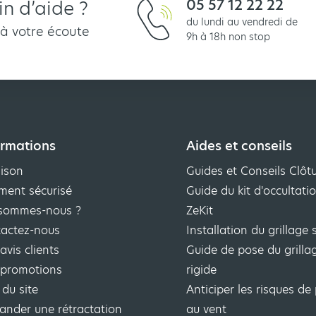
05 57 12 22 22
n d’aide ?
du lundi au vendredi de
 à votre écoute
9h à 18h non stop
ormations
Aides et conseils
aison
Guides et Conseils Clôt
ment sécurisé
Guide du kit d'occultat
sommes-nous ?
ZeKit
actez-nous
Installation du grillage 
avis clients
Guide de pose du grilla
promotions
rigide
 du site
Anticiper les risques de 
nder une rétractation
au vent