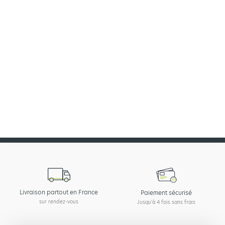
🔔 ETRE ALERTÉ DU RETOUR
EN STOCK
Vous avez du mal à choisir parmis nos produits ?
Nous assemblons votre kit sur mesure grâce à notre configurateur
Configurer
Livraison partout en France
Paiement sécurisé
sur rendez-vous
Jusqu'à 4 fois sans frais