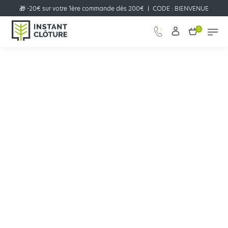
🎁 -20€ sur votre 1ère commande dès 200€
CODE :
BIENVENUE
0
Configurer votre projet clôture
JE CONFIGURE
en quelques clics !
📞​ Vous pouvez nous joindre par téléphone au 05 57 12 22 22 📞​
Clôtures
Clôture évolutive Kali
Kit pour panneaux gabion Kali