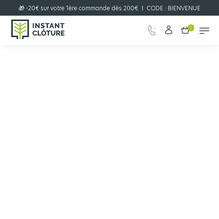
🎁 -20€ sur votre 1ère commande dès 200€
CODE :
BIENVENUE
0
Configurer votre projet clôture
JE CONFIGURE
en quelques clics !
📞​ Vous pouvez nous joindre par téléphone au 05 57 12 22 22 📞​
Abris de jardin
Abri de jardin Moderne