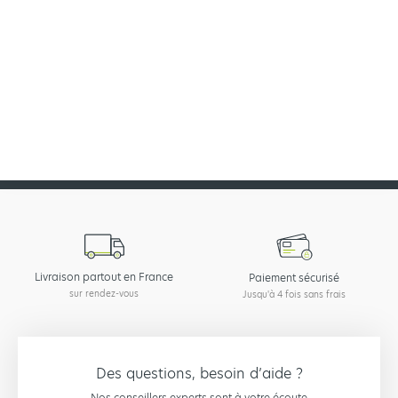
Vous avez du mal à choisir parmis nos produits ?
Nous assemblons votre kit sur mesure grâce à notre configurateur
Configurer
Livraison partout en France
Paiement sécurisé
sur rendez-vous
Jusqu'à 4 fois sans frais
Des questions, besoin d’aide ?
Nos conseillers experts sont à votre écoute