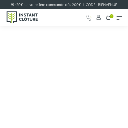
🎁 -20€ sur votre 1ère commande dès 200€
CODE :
BIENVENUE
0
Configurer votre projet clôture
JE CONFIGURE
en quelques clics !
📞​ Vous pouvez nous joindre par téléphone au 05 57 12 22 22 📞​
Clôtures
Grillage rouleau
Accessoires grillage souple
Agrafes pour poteau rond