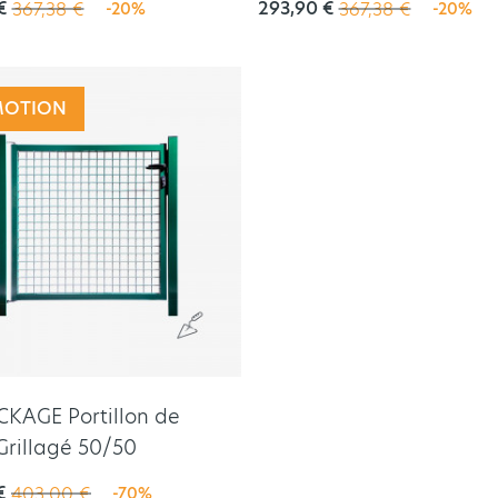
€
293,90 €
367,38 €
367,38 €
-20%
-20%
MOTION
KAGE Portillon de
Grillagé 50/50
€
403,00 €
-70%