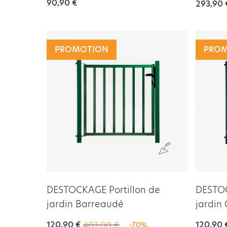
90,90 €
293,90 
PROMOTION
PRO
DESTOCKAGE Portillon de
DESTOC
jardin Barreaudé
jardin 
120,90 €
120,90 
403,00 €
-70%