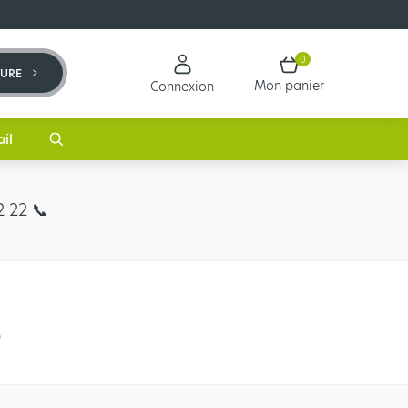
0
TURE
Mon panier
Connexion
ail
 22 📞​
é