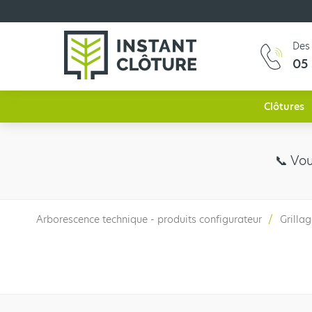
Des 
05 
Clôtures
📞​ Vo
Arborescence technique - produits configurateur
Grilla