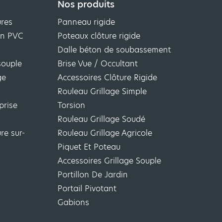
Nos produits
ures
Panneau rigide
ion PVC
Poteaux clôture rigide
Dalle béton de soubassement
souple
Brise Vue / Occultant
ge
Accessoires Clôture Rigide
Rouleau Grillage Simple
prise
Torsion
Rouleau Grillage Soudé
re sur-
Rouleau Grillage Agricole
Piquet Et Poteau
Accessoires Grillage Souple
Portillon De Jardin
Portail Pivotant
Gabions