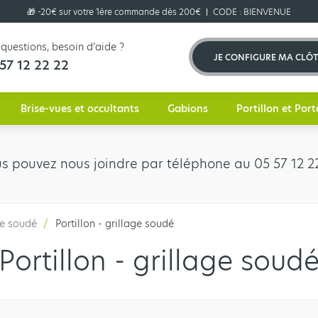
🎁 -20€ sur votre 1ère commande dès 200€
CODE :
BIENVENUE
questions, besoin d’aide ?
JE CONFIGURE MA CLÔ
57 12 22 22
Brise-vues et occultants
Gabions
Portillon et Port
us pouvez nous joindre par téléphone au 05 57 12 22
ge soudé
Portillon - grillage soudé
Portillon - grillage soud